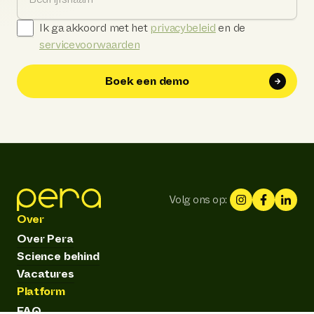
Ik ga akkoord met het
privacybeleid
en de
servicevoorwaarden
Boek een demo
Volg ons op:
Over
Over Pera
Science behind
Vacatures
Platform
FAQ