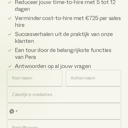
Reduceer jouw time-to-hire met 5 tot 12
dagen
Verminder cost-to-hire met €725 per sales
hire
Succesverhalen uit de praktijk van onze
klanten
Een tour door de belangrijkste functies
van Pera
Antwoorden op al jouw vragen
Voornaam
Achternaam
Zakelijk e-mailadres
No
country
selected
Bedrijfsnaam